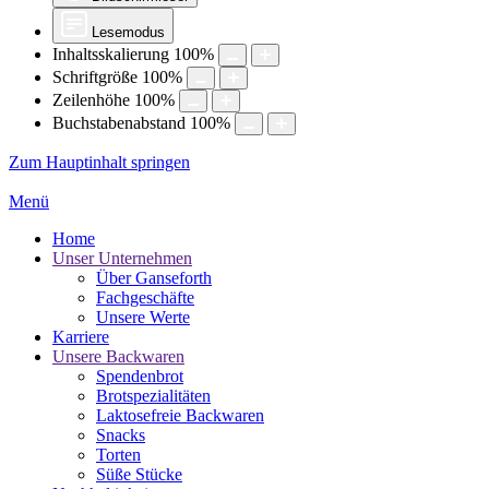
Lesemodus
Inhaltsskalierung
100
%
Schriftgröße
100
%
Zeilenhöhe
100
%
Buchstabenabstand
100
%
Zum Hauptinhalt springen
Menü
Home
Unser Unternehmen
Über Ganseforth
Fachgeschäfte
Unsere Werte
Karriere
Unsere Backwaren
Spendenbrot
Brotspezialitäten
Laktosefreie Backwaren
Snacks
Torten
Süße Stücke