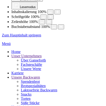
Lesemodus
Inhaltsskalierung
100
%
Schriftgröße
100
%
Zeilenhöhe
100
%
Buchstabenabstand
100
%
Zum Hauptinhalt springen
Menü
Home
Unser Unternehmen
Über Ganseforth
Fachgeschäfte
Unsere Werte
Karriere
Unsere Backwaren
Spendenbrot
Brotspezialitäten
Laktosefreie Backwaren
Snacks
Torten
Süße Stücke