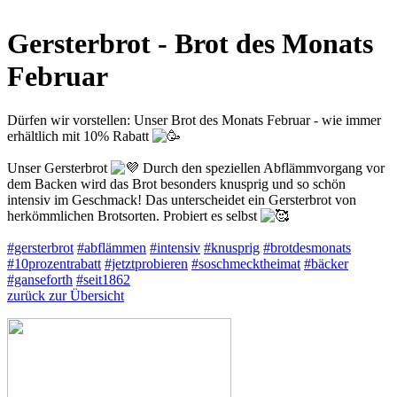
Gersterbrot - Brot des Monats
Februar
Dürfen wir vorstellen: Unser Brot des Monats Februar - wie immer
erhältlich mit 10% Rabatt
Unser Gersterbrot
Durch den speziellen Abflämmvorgang vor
dem Backen wird das Brot besonders knusprig und so schön
intensiv im Geschmack! Das unterscheidet ein Gersterbrot von
herkömmlichen Brotsorten. Probiert es selbst
#gersterbrot
#abflämmen
#intensiv
#knusprig
#brotdesmonats
#10prozentrabatt
#jetztprobieren
#soschmecktheimat
#bäcker
#ganseforth
#seit1862
zurück zur Übersicht