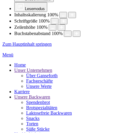
Lesemodus
Inhaltsskalierung
100
%
Schriftgröße
100
%
Zeilenhöhe
100
%
Buchstabenabstand
100
%
Zum Hauptinhalt springen
Menü
Home
Unser Unternehmen
Über Ganseforth
Fachgeschäfte
Unsere Werte
Karriere
Unsere Backwaren
Spendenbrot
Brotspezialitäten
Laktosefreie Backwaren
Snacks
Torten
Süße Stücke