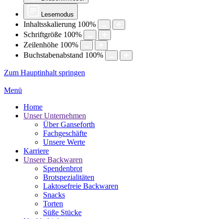
Lesemodus
Inhaltsskalierung
100
%
Schriftgröße
100
%
Zeilenhöhe
100
%
Buchstabenabstand
100
%
Zum Hauptinhalt springen
Menü
Home
Unser Unternehmen
Über Ganseforth
Fachgeschäfte
Unsere Werte
Karriere
Unsere Backwaren
Spendenbrot
Brotspezialitäten
Laktosefreie Backwaren
Snacks
Torten
Süße Stücke