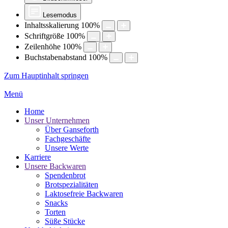
Lesemodus
Inhaltsskalierung
100
%
Schriftgröße
100
%
Zeilenhöhe
100
%
Buchstabenabstand
100
%
Zum Hauptinhalt springen
Menü
Home
Unser Unternehmen
Über Ganseforth
Fachgeschäfte
Unsere Werte
Karriere
Unsere Backwaren
Spendenbrot
Brotspezialitäten
Laktosefreie Backwaren
Snacks
Torten
Süße Stücke