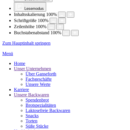
Lesemodus
Inhaltsskalierung
100
%
Schriftgröße
100
%
Zeilenhöhe
100
%
Buchstabenabstand
100
%
Zum Hauptinhalt springen
Menü
Home
Unser Unternehmen
Über Ganseforth
Fachgeschäfte
Unsere Werte
Karriere
Unsere Backwaren
Spendenbrot
Brotspezialitäten
Laktosefreie Backwaren
Snacks
Torten
Süße Stücke