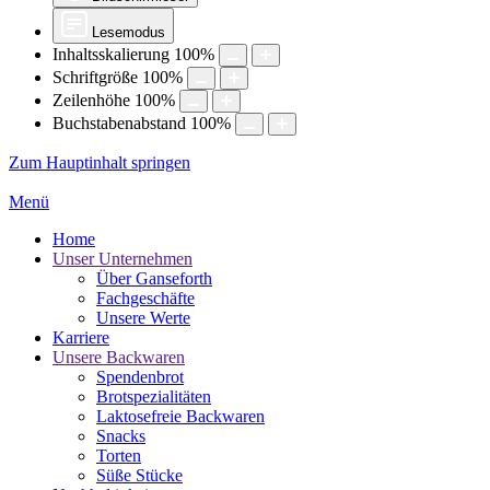
Lesemodus
Inhaltsskalierung
100
%
Schriftgröße
100
%
Zeilenhöhe
100
%
Buchstabenabstand
100
%
Zum Hauptinhalt springen
Menü
Home
Unser Unternehmen
Über Ganseforth
Fachgeschäfte
Unsere Werte
Karriere
Unsere Backwaren
Spendenbrot
Brotspezialitäten
Laktosefreie Backwaren
Snacks
Torten
Süße Stücke