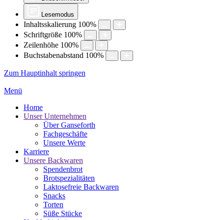
Lesemodus
Inhaltsskalierung
100
%
Schriftgröße
100
%
Zeilenhöhe
100
%
Buchstabenabstand
100
%
Zum Hauptinhalt springen
Menü
Home
Unser Unternehmen
Über Ganseforth
Fachgeschäfte
Unsere Werte
Karriere
Unsere Backwaren
Spendenbrot
Brotspezialitäten
Laktosefreie Backwaren
Snacks
Torten
Süße Stücke