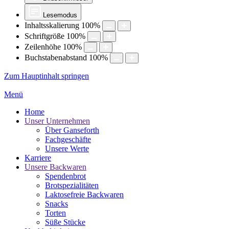
Lesemodus
Inhaltsskalierung
100
%
Schriftgröße
100
%
Zeilenhöhe
100
%
Buchstabenabstand
100
%
Zum Hauptinhalt springen
Menü
Home
Unser Unternehmen
Über Ganseforth
Fachgeschäfte
Unsere Werte
Karriere
Unsere Backwaren
Spendenbrot
Brotspezialitäten
Laktosefreie Backwaren
Snacks
Torten
Süße Stücke