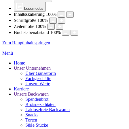
Lesemodus
Inhaltsskalierung
100
%
Schriftgröße
100
%
Zeilenhöhe
100
%
Buchstabenabstand
100
%
Zum Hauptinhalt springen
Menü
Home
Unser Unternehmen
Über Ganseforth
Fachgeschäfte
Unsere Werte
Karriere
Unsere Backwaren
Spendenbrot
Brotspezialitäten
Laktosefreie Backwaren
Snacks
Torten
Süße Stücke