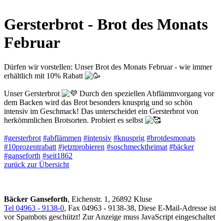
Gersterbrot - Brot des Monats
Februar
Dürfen wir vorstellen: Unser Brot des Monats Februar - wie immer
erhältlich mit 10% Rabatt
Unser Gersterbrot
Durch den speziellen Abflämmvorgang vor
dem Backen wird das Brot besonders knusprig und so schön
intensiv im Geschmack! Das unterscheidet ein Gersterbrot von
herkömmlichen Brotsorten. Probiert es selbst
#gersterbrot
#abflämmen
#intensiv
#knusprig
#brotdesmonats
#10prozentrabatt
#jetztprobieren
#soschmecktheimat
#bäcker
#ganseforth
#seit1862
zurück zur Übersicht
Bäcker Ganseforth
, Eichenstr. 1, 26892 Kluse
Tel 04963 - 9138-0
, Fax 04963 - 9138-38,
Diese E-Mail-Adresse ist
vor Spambots geschützt! Zur Anzeige muss JavaScript eingeschaltet