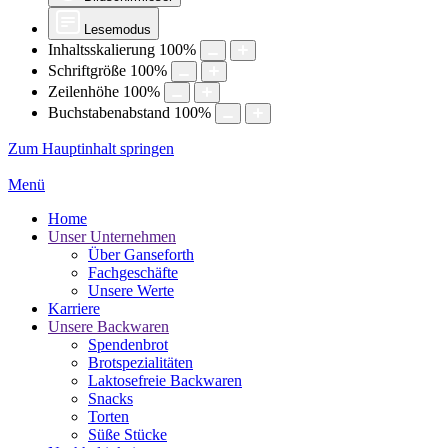
Lesemodus
Inhaltsskalierung
100
%
Schriftgröße
100
%
Zeilenhöhe
100
%
Buchstabenabstand
100
%
Zum Hauptinhalt springen
Menü
Home
Unser Unternehmen
Über Ganseforth
Fachgeschäfte
Unsere Werte
Karriere
Unsere Backwaren
Spendenbrot
Brotspezialitäten
Laktosefreie Backwaren
Snacks
Torten
Süße Stücke