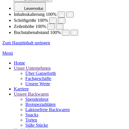
Lesemodus
Inhaltsskalierung
100
%
Schriftgröße
100
%
Zeilenhöhe
100
%
Buchstabenabstand
100
%
Zum Hauptinhalt springen
Menü
Home
Unser Unternehmen
Über Ganseforth
Fachgeschäfte
Unsere Werte
Karriere
Unsere Backwaren
Spendenbrot
Brotspezialitäten
Laktosefreie Backwaren
Snacks
Torten
Süße Stücke