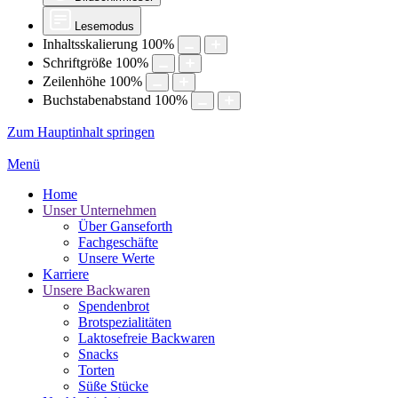
Lesemodus
Inhaltsskalierung
100
%
Schriftgröße
100
%
Zeilenhöhe
100
%
Buchstabenabstand
100
%
Zum Hauptinhalt springen
Menü
Home
Unser Unternehmen
Über Ganseforth
Fachgeschäfte
Unsere Werte
Karriere
Unsere Backwaren
Spendenbrot
Brotspezialitäten
Laktosefreie Backwaren
Snacks
Torten
Süße Stücke