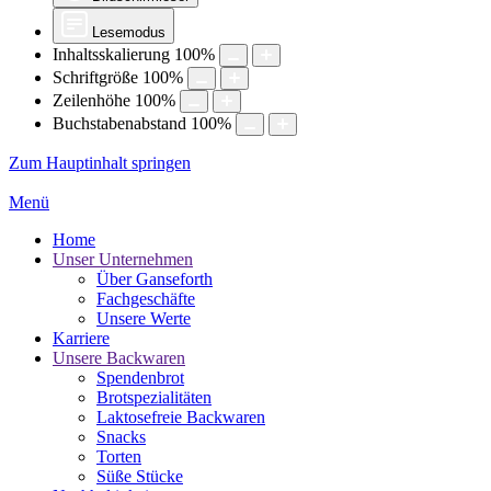
Lesemodus
Inhaltsskalierung
100
%
Schriftgröße
100
%
Zeilenhöhe
100
%
Buchstabenabstand
100
%
Zum Hauptinhalt springen
Menü
Home
Unser Unternehmen
Über Ganseforth
Fachgeschäfte
Unsere Werte
Karriere
Unsere Backwaren
Spendenbrot
Brotspezialitäten
Laktosefreie Backwaren
Snacks
Torten
Süße Stücke